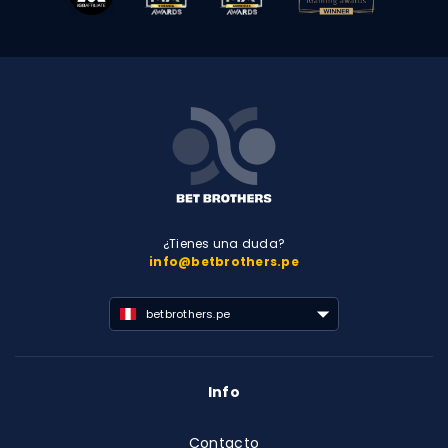
¿Tienes una duda?
info@betbrothers.pe
betbrothers.pe
Info
Contacto