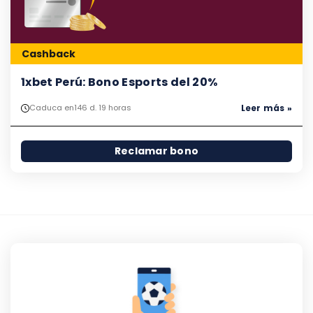
Cashback
1xbet Perú: Bono Esports del 20%
Caduca en
146 d. 19 horas
Leer más »
Reclamar bono