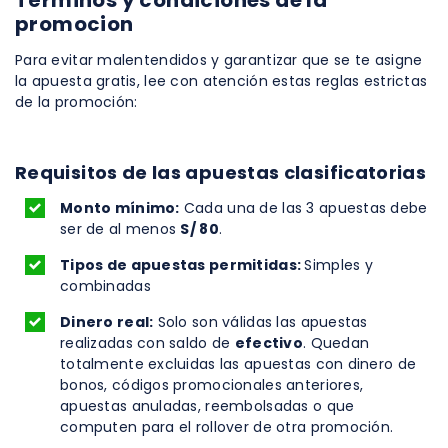
Términos y condiciones de la
promocion
Para evitar malentendidos y garantizar que se te asigne
la apuesta gratis, lee con atención estas reglas estrictas
de la promoción:
Requisitos de las apuestas clasificatorias
Monto mínimo:
Cada una de las 3 apuestas debe
ser de al menos
S/ 80
.
Tipos de apuestas permitidas:
Simples y
combinadas
Dinero real:
Solo son válidas las apuestas
realizadas con saldo de
efectivo
. Quedan
totalmente excluidas las apuestas con dinero de
bonos, códigos promocionales anteriores,
apuestas anuladas, reembolsadas o que
computen para el rollover de otra promoción.