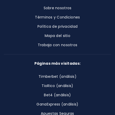
Sobre nosotros
Términos y Condiciones
Política de privacidad
Mapa del sitio
Trabaja con nosotros
Páginas más visitadas:
Timberbet (análisis)
TioRico (análisis)
Bet4 (análisis)
GanaExpress (análisis)
Apuestas Seguras