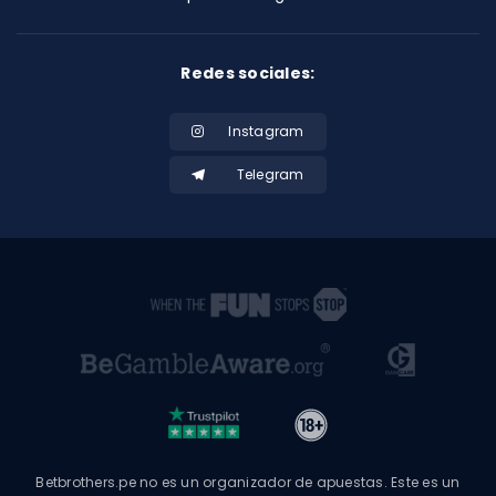
Redes sociales:
Instagram
Telegram
Betbrothers.pe no es un organizador de apuestas. Este es un