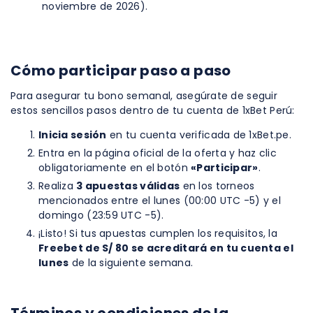
noviembre de 2026).
Cómo participar paso a paso
Para asegurar tu bono semanal, asegúrate de seguir
estos sencillos pasos dentro de tu cuenta de 1xBet Perú:
Inicia sesión
en tu cuenta verificada de 1xBet.pe.
Entra en la página oficial de la oferta y haz clic
obligatoriamente en el botón
«Participar»
.
Realiza
3 apuestas válidas
en los torneos
mencionados entre el lunes (00:00 UTC -5) y el
domingo (23:59 UTC -5).
¡Listo! Si tus apuestas cumplen los requisitos, la
Freebet de S/ 80 se acreditará en tu cuenta el
lunes
de la siguiente semana.