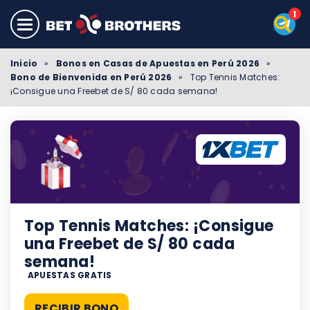
Inicio
»
Bonos en Casas de Apuestas en Perú 2026
»
Bono de Bienvenida en Perú 2026
»
Top Tennis Matches:
¡Consigue una Freebet de S/ 80 cada semana!
Top Tennis Matches: ¡Consigue
una Freebet de S/ 80 cada
semana!
APUESTAS GRATIS
RECIBIR BONO