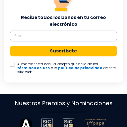
Recibe todos los bonos en tu correo
electrónico
Al marcar esta casilla, acepto que he leído los
términos de uso
y la
política de privacidad
de este
sitio web.
Nuestros Premios y Nominaciones