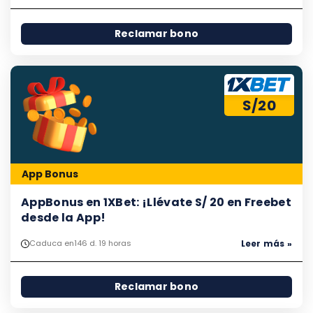
Reclamar bono
S/20
App Bonus
AppBonus en 1XBet: ¡Llévate S/ 20 en Freebet
desde la App!
Caduca en
146 d. 19 horas
Leer más »
Reclamar bono