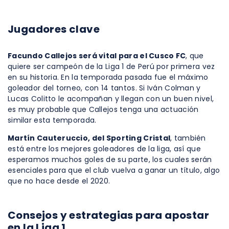
Jugadores clave
Facundo Callejos será vital para el Cusco FC
, que
quiere ser campeón de la Liga 1 de Perú por primera vez
en su historia. En la temporada pasada fue el máximo
goleador del torneo, con 14 tantos. Si Iván Colman y
Lucas Colitto le acompañan y llegan con un buen nivel,
es muy probable que Callejos tenga una actuación
similar esta temporada.
Martín Cauteruccio, del Sporting Cristal
, también
está entre los mejores goleadores de la liga, así que
esperamos muchos goles de su parte, los cuales serán
esenciales para que el club vuelva a ganar un título, algo
que no hace desde el 2020.
Consejos y estrategias para apostar
en la Liga 1