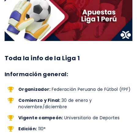
Toda la info de la Liga 1
Información general:
Organizador:
Federación Peruana de Fútbol (FPF)
Comienzo y Final:
30 de enero y
noviembre/diciembre
Vigente campeón:
Universitario de Deportes
Edición:
110°