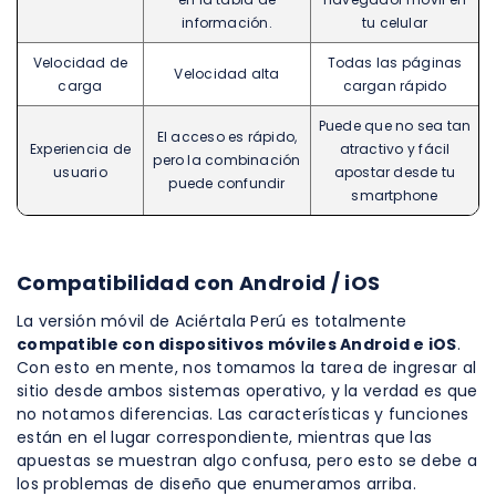
información.
tu celular
Velocidad de
Todas las páginas
Velocidad alta
carga
cargan rápido
Puede que no sea tan
El acceso es rápido,
Experiencia de
atractivo y fácil
pero la combinación
usuario
apostar desde tu
puede confundir
smartphone
Compatibilidad con Android / iOS
La versión móvil de Aciértala Perú es totalmente
compatible con dispositivos móviles Android e iOS
.
Con esto en mente, nos tomamos la tarea de ingresar al
sitio desde ambos sistemas operativo, y la verdad es que
no notamos diferencias. Las características y funciones
están en el lugar correspondiente, mientras que las
apuestas se muestran algo confusa, pero esto se debe a
los problemas de diseño que enumeramos arriba.