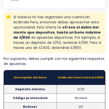
Si todavía no has registrado una cuenta en
Aciértala Perú, entonces debes aprovechar esta
oportunidad. Esta oferta te
ofrece el doble del
monto que deposites
,
hasta un bono máximo
de S/800
en apuestas deportivas. Por ejemplo, si
haces un depósito de S/50, recibirás S/100. Pero si
haces uno de S/400, obtendrás S/800.
Por supuesto, debes cumplir con los siguientes requisitos
de apuestas:
Descripción del bono
Doble del monto hasta S/800
Depósito mínimo
S/20
Código promociona
No tiene
Rollover
x10