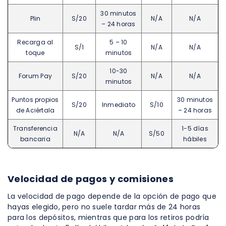
30 minutos
Plin
S/20
N/A
N/A
– 24 horas
Recarga al
5 – 10
S/1
N/A
N/A
toque
minutos
10-30
Forum Pay
S/20
N/A
N/A
minutos
Puntos propios
30 minutos
S/20
Inmediato
S/10
de Aciértala
– 24 horas
Transferencia
1-5 días
N/A
N/A
S/50
bancaria
hábiles
Velocidad de pagos y comisiones
La velocidad de pago depende de la opción de pago que
hayas elegido, pero no suele tardar más de 24 horas
para los depósitos, mientras que para los retiros podría