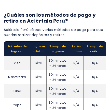
¿Cuáles son los métodos de pago y
retiro en Aciértala Perú?
Aciértala Perú ofrece varios métodos de pago para que
puedas realizar depósitos y retiros.
Métodos de
Ingreso
Tiempo de
Retiro
Tiempo de
ingreso
mínimo
ingreso
mínimo
retiro
30 minutos
Visa
S/20
N/A
N/A
– 24 horas
30 minutos
Mastercard
S/20
N/A
N/A
– 24 horas
30 minutos
Tunki
S/20
N/A
N/A
– 24 horas
30 minutos
Yape
S/20
N/A
N/A
– 24 horas