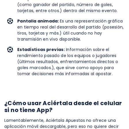
(como ganador del partido, número de goles,
tarjetas, entre otros.) dentro del mismo evento.
Pantalla animada:
Es una representación gráfica
en tiempo real del desarrollo del partido (posesión,
tiros, tarjetas y más.) útil cuando no hay
transmisión en vivo disponible.
Estadísticas previas:
Información sobre el
rendimiento pasado de los equipos o jugadores
(últimos resultados, enfrentamientos directos o
goles marcados.), que sirve como apoyo para
tomar decisiones más informadas al apostar.
¿Cómo usar Aciértala desde el celular
si no tiene App?
Lamentablemente, Aciértala Apuestas no ofrece una
aplicación móvil descargable, pero eso no quiere decir