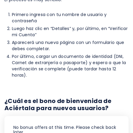
Primero ingresa con tu nombre de usuario y
contraseña
Luego haz clic en “Detalles” y, por último, en “Verificar
mi Cuenta”
Aparecerá una nueva página con un formulario que
debes completar.
Por último, cargar un documento de identidad (DNI,
Carnet de extranjería o pasaporte) y espera a que la
verificación se complete (puede tardar hasta 12
horas).
¿Cuál es el bono de bienvenida de
Aciértala para nuevos usuarios?
No bonus offers at this time. Please check back
later.