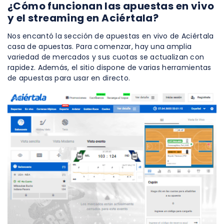
¿Cómo funcionan las apuestas en vivo
y el streaming en Aciértala?
Nos encantó la sección de apuestas en vivo de Aciértala
casa de apuestas. Para comenzar, hay una amplia
variedad de mercados y sus cuotas se actualizan con
rapidez. Además, el sitio dispone de varias herramientas
de apuestas para usar en directo.