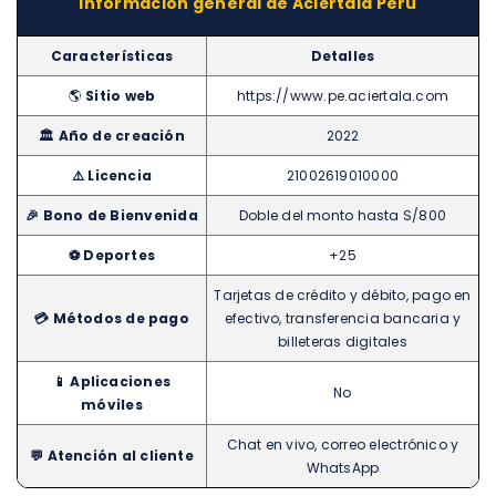
Información general de Aciértala Perú
Características
Detalles
🌎
Sitio web
https://www.pe.aciertala.com
🏛️
Año de creación
2022
⚠️
Licencia
21002619010000
🎉
Bono de Bienvenida
Doble del monto hasta S/800
⚽️ Deportes
+25
Tarjetas de crédito y débito, pago en
💳 Métodos de pago
efectivo, transferencia bancaria y
billeteras digitales
📱 Aplicaciones
No
móviles
Chat en vivo, correo electrónico y
💬 Atención al cliente
WhatsApp