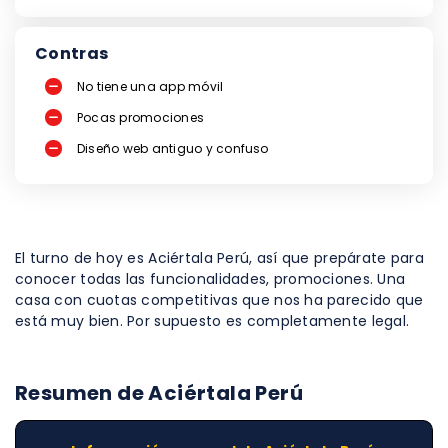
Contras
No tiene una app móvil
Pocas promociones
Diseño web antiguo y confuso
El turno de hoy es Aciértala Perú, así que prepárate para
conocer todas las funcionalidades, promociones. Una
casa con cuotas competitivas que nos ha parecido que
está muy bien. Por supuesto es completamente legal.
Resumen de Aciértala Perú