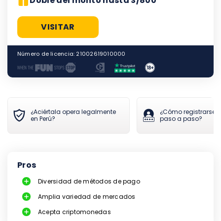
Doble del monto hasta S/800
VISITAR
Número de licencia: 21002619010000
¿Aciértala opera legalmente
¿Cómo registrarse e
en Perú?
paso a paso?
Pros
Diversidad de métodos de pago
Amplia variedad de mercados
Acepta criptomonedas