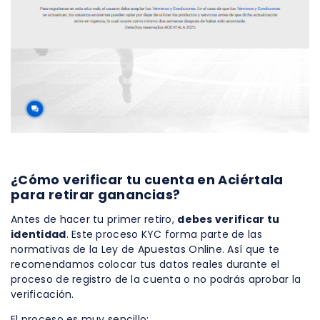
¿Cómo verificar tu cuenta en Aciértala
para retirar ganancias?
Antes de hacer tu primer retiro,
debes verificar tu
identidad
. Este proceso KYC forma parte de las
normativas de la Ley de Apuestas Online. Así que te
recomendamos colocar tus datos reales durante el
proceso de registro de la cuenta o no podrás aprobar la
verificación.
El proceso es muy sencillo: