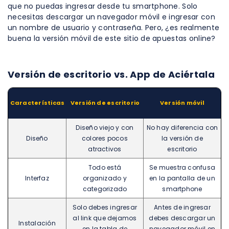
que no puedas ingresar desde tu smartphone. Solo
necesitas descargar un navegador móvil e ingresar con
un nombre de usuario y contraseña. Pero, ¿es realmente
buena la versión móvil de este sitio de apuestas online?
Versión de escritorio vs. App de Aciértala
Características
Versión de escritorio
Versión móvil
Diseño viejo y con
No hay diferencia con
Diseño
colores pocos
la versión de
atractivos
escritorio
Todo está
Se muestra confusa
Interfaz
organizado y
en la pantalla de un
categorizado
smartphone
Solo debes ingresar
Antes de ingresar
al link que dejamos
debes descargar un
Instalación
en la tabla de
navegador móvil en