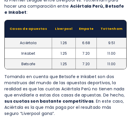
hacer una comparación entre
Aciértala Perú, Betsafe
e Inkabet
:
Casas de apuestas
Liverpool
Empate
Tottenham
Aciértala
1.26
6.68
9.51
Inkabet
1.25
7.20
11.00
Betsafe
1.25
7.20
11.00
Tomando en cuenta que Betsafe e Inkabet son dos
monstruos del mundo de las apuestas deportivas, la
realidad es que las cuotas Aciértala Perú no tienen nada
que envidiarle a estas dos casas de apuestas. De hecho,
sus cuotas son bastante competitivas
. En este caso,
Aciértala es la que más paga por el resultado más
seguro “Liverpool gana”.