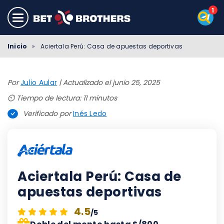
Inicio
»
Aciertala Perú: Casa de apuestas deportivas
Por
Julio Aular
|
Actualizado el junio 25, 2025
⏲️ Tiempo de lectura: 11 minutos
Verificado por
Inés Ledo
Aciertala Perú: Casa de
apuestas deportivas
4.5
/5