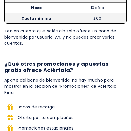
Plazo
10 días
Cuota mínima
2.00
Ten en cuenta que Aciértala solo ofrece un bono de
bienvenida por usuario. Ah, y no puedes crear varias
cuentas.
¿Qué otras promociones y apuestas
gratis ofrece Aciértala?
Aparte del bono de bienvenida, no hay mucho para
mostrar en la sección de “Promociones” de Aciértala
Perú.
Bonos de recarga
Oferta por tu cumpleaños
Promociones estacionales