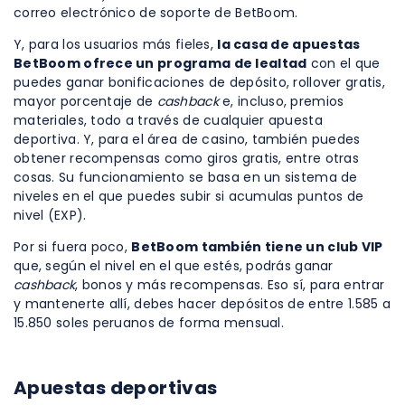
correo electrónico de soporte de BetBoom.
Y, para los usuarios más fieles,
la casa de apuestas
BetBoom ofrece un programa de lealtad
con el que
puedes ganar bonificaciones de depósito, rollover gratis,
mayor porcentaje de
cashback
e, incluso, premios
materiales, todo a través de cualquier apuesta
deportiva. Y, para el área de casino, también puedes
obtener recompensas como giros gratis, entre otras
cosas. Su funcionamiento se basa en un sistema de
niveles en el que puedes subir si acumulas puntos de
nivel (EXP).
Por si fuera poco,
BetBoom también tiene un club VIP
que, según el nivel en el que estés, podrás ganar
cashback
, bonos y más recompensas. Eso sí, para entrar
y mantenerte allí, debes hacer depósitos de entre 1.585 a
15.850 soles peruanos de forma mensual.
Apuestas deportivas