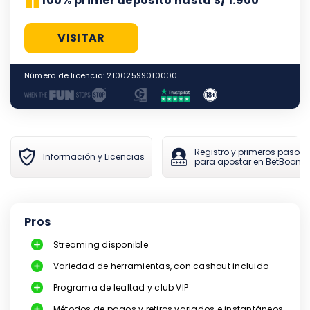
100% primer depósito hasta S/ 1.900
VISITAR
Número de licencia: 21002599010000
Registro y primeros pasos
Información y Licencias
para apostar en BetBoom
Pros
Streaming disponible
Variedad de herramientas, con cashout incluido
Programa de lealtad y club VIP
Métodos de pagos y retiros variados e instantáneos