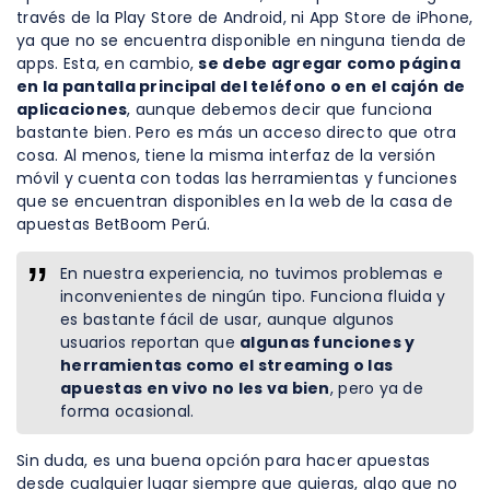
través de la Play Store de Android, ni App Store de iPhone,
ya que no se encuentra disponible en ninguna tienda de
apps. Esta, en cambio,
se debe agregar como página
en la pantalla principal del teléfono o en el cajón de
aplicaciones
, aunque debemos decir que funciona
bastante bien. Pero es más un acceso directo que otra
cosa. Al menos, tiene la misma interfaz de la versión
móvil y cuenta con todas las herramientas y funciones
que se encuentran disponibles en la web de la casa de
apuestas BetBoom Perú.
En nuestra experiencia, no tuvimos problemas e
inconvenientes de ningún tipo. Funciona fluida y
es bastante fácil de usar, aunque algunos
usuarios reportan que
algunas funciones y
herramientas como el streaming o las
apuestas en vivo no les va bien
, pero ya de
forma ocasional.
Sin duda, es una buena opción para hacer apuestas
desde cualquier lugar siempre que quieras, algo que no