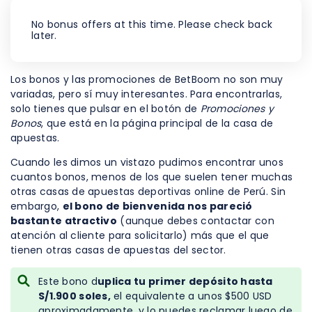
No bonus offers at this time. Please check back
later.
Los bonos y las promociones de BetBoom no son muy
variadas, pero sí muy interesantes. Para encontrarlas,
solo tienes que pulsar en el botón de
Promociones y
Bonos
, que está en la página principal de la casa de
apuestas.
Cuando les dimos un vistazo pudimos encontrar unos
cuantos bonos, menos de los que suelen tener muchas
otras casas de apuestas deportivas online de Perú. Sin
embargo,
el bono de bienvenida nos pareció
bastante atractivo
(aunque debes contactar con
atención al cliente para solicitarlo) más que el que
tienen otras casas de apuestas del sector.
Este bono d
uplica tu primer depósito hasta
S/1.900 soles,
el equivalente a unos $500 USD
aproximadamente, y lo puedes reclamar luego de