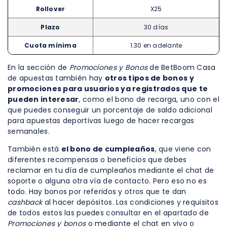
Rollover
X25
Plazo
30 días
Cuota mínima
1.30 en adelante
En la sección de
Promociones y Bonos
de BetBoom Casa
de apuestas también hay
otros tipos de bonos y
promociones para usuarios ya registrados que te
pueden interesar
, como el bono de recarga, uno con el
que puedes conseguir un porcentaje de saldo adicional
para apuestas deportivas luego de hacer recargas
semanales.
También está
el bono de cumpleaños
, que viene con
diferentes recompensas o beneficios que debes
reclamar en tu día de cumpleaños mediante el chat de
soporte o alguna otra vía de contacto. Pero eso no es
todo. Hay bonos por referidos y otros que te dan
cashback
al hacer depósitos. Las condiciones y requisitos
de todos estos las puedes consultar en el apartado de
Promociones y bonos
o mediante el chat en vivo o