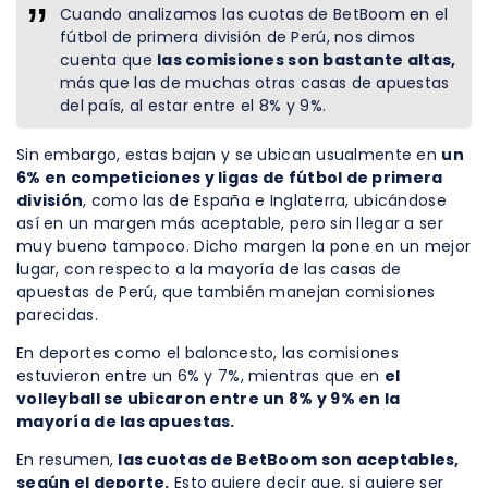
Cuando analizamos las cuotas de BetBoom en el
fútbol de primera división de Perú, nos dimos
cuenta que
las comisiones son bastante altas,
más que las de muchas otras casas de apuestas
del país, al estar entre el 8% y 9%.
Sin embargo, estas bajan y se ubican usualmente en
un
6% en competiciones y ligas de fútbol de primera
división
, como las de España e Inglaterra, ubicándose
así en un margen más aceptable, pero sin llegar a ser
muy bueno tampoco. Dicho margen la pone en un mejor
lugar, con respecto a la mayoría de las casas de
apuestas de Perú, que también manejan comisiones
parecidas.
En deportes como el baloncesto, las comisiones
estuvieron entre un 6% y 7%, mientras que en
el
volleyball se ubicaron entre un 8% y 9% en la
mayoría de las apuestas.
En resumen,
las cuotas de BetBoom son aceptables,
según el deporte.
Esto quiere decir que, si quiere ser