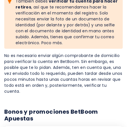
También debes
verificar tu cuenta para hacer
retiros
, así que te recomendamos hacer la
verificación en el momento del registro. Solo
necesitas enviar la foto de un documento de
identidad (por delante y por detrás) y una selfie
con el documento de identidad en mano antes
subido. Además, tienes que confirmar tu correo
electrónico. Poco más.
No es necesario enviar algún comprobante de domicilio
para verificar la cuenta en BetBoom. Sin embargo, es
posible que te lo pidan. Además, ten en cuenta que, una
vez enviado todo lo requerido, pueden tardar desde unos
pocos minutos hasta unas cuantas horas en revisar que
todo está en orden y, posteriormente, verificar tu
cuenta.
Bonos y promociones BetBoom
Apuestas