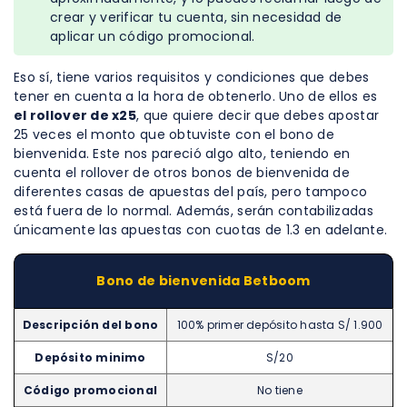
crear y verificar tu cuenta, sin necesidad de
aplicar un código promocional.
Eso sí, tiene varios requisitos y condiciones que debes
tener en cuenta a la hora de obtenerlo. Uno de ellos es
el rollover de x25
, que quiere decir que debes apostar
25 veces el monto que obtuviste con el bono de
bienvenida. Este nos pareció algo alto, teniendo en
cuenta el rollover de otros bonos de bienvenida de
diferentes casas de apuestas del país, pero tampoco
está fuera de lo normal. Además, serán contabilizadas
únicamente las apuestas con cuotas de 1.3 en adelante.
Bono de bienvenida Betboom
Descripción del bono
100% primer depósito hasta S/ 1.900
Depósito minimo
S/20
Código promocional
No tiene