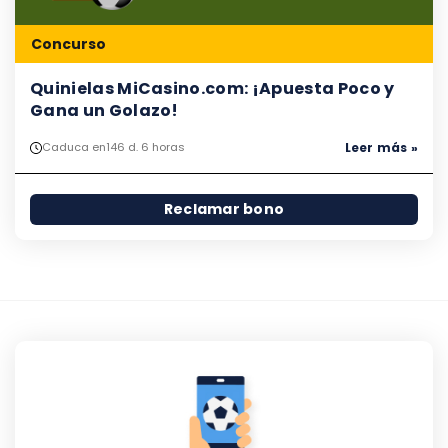
Concurso
Quinielas MiCasino.com: ¡Apuesta Poco y
Gana un Golazo!
Caduca en
146 d. 6 horas
Leer más »
Reclamar bono