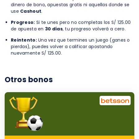
dinero de bono, apuestas gratis ni aquellas donde se
use
Cashout
.
Progreso:
Si te unes pero no completas los S/ 125.00
de apuesta en
30 días
, tu progreso volverá a cero.
Reintento:
Una vez que termines un juego (ganes o
pierdas), puedes volver a calificar apostando
nuevamente S/ 125.00.
Otros bonos