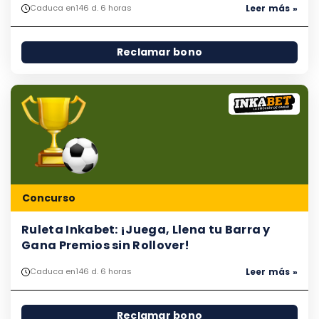
Caduca en
146 d. 6 horas
Leer más »
Reclamar bono
Concurso
Ruleta Inkabet: ¡Juega, Llena tu Barra y
Gana Premios sin Rollover!
Caduca en
146 d. 6 horas
Leer más »
Reclamar bono