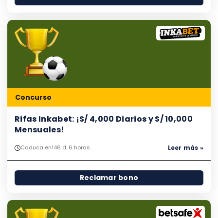
Concurso
Rifas Inkabet: ¡S/ 4,000 Diarios y S/ 10,000
Mensuales!
Caduca en
146 d. 6 horas
Leer más »
Reclamar bono