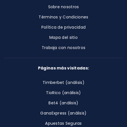
Sobre nosotros
Términos y Condiciones
Política de privacidad
Mapa del sitio
Trabaja con nosotros
Páginas más visitadas:
Timberbet (análisis)
TioRico (análisis)
Bet4 (análisis)
GanaExpress (análisis)
Apuestas Seguras