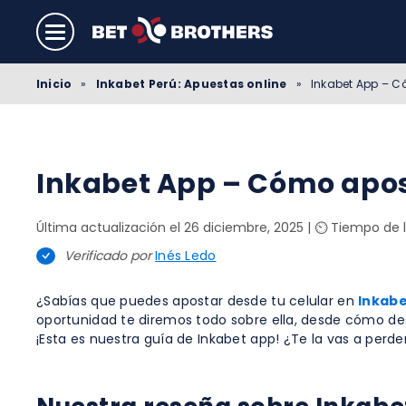
Inicio
»
Inkabet Perú: Apuestas online
»
Inkabet App – C
Inkabet App – Cómo apos
Última actualización el 26 diciembre, 2025
|
⏲️ Tiempo de 
Verificado por
Inés Ledo
¿Sabías que puedes apostar desde tu celular en
Inkab
oportunidad te diremos todo sobre ella, desde cómo desc
¡Esta es nuestra guía de Inkabet app! ¿Te la vas a perde