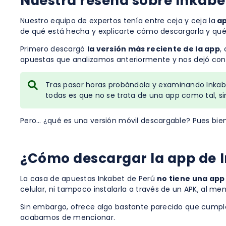
Nuestra reseña sobre Inkabe
Nuestro equipo de expertos tenía entre ceja y ceja la
ap
de qué está hecha y explicarte cómo descargarla y qué
Primero descargó
la versión más reciente de la app
,
apuestas que analizamos anteriormente y nos dejó con
Tras pasar horas probándola y examinando Inkab
todas es que no se trata de una app como tal, s
Pero… ¿qué es una versión móvil descargable? Pues bien
¿Cómo descargar la app de I
La casa de apuestas Inkabet de Perú
no tiene una app
celular, ni tampoco instalarla a través de un APK, al 
Sin embargo, ofrece algo bastante parecido que cumple
acabamos de mencionar.