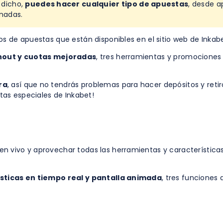
 dicho,
puedes hacer cualquier tipo de apuestas
, desde a
nadas.
s de apuestas que están disponibles en el sitio web de Inkabe
hout y cuotas mejoradas
, tres herramientas y promociones
ra
, así que no tendrás problemas para hacer depósitos y reti
tas especiales de Inkabet!
n vivo y aprovechar todas las herramientas y características
sticas en tiempo real y pantalla animada
, tres funciones