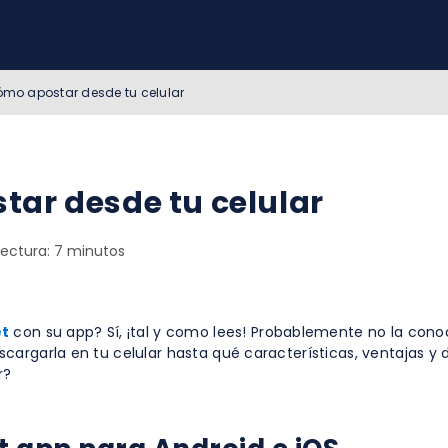
ómo apostar desde tu celular
tar desde tu celular
lectura: 7 minutos
et
con su app? Sí, ¡tal y como lees! Probablemente no la cono
argarla en tu celular hasta qué características, ventajas y 
r?