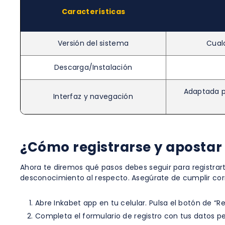
Características
Versión del sistema
Cualq
Descarga/Instalación
Adaptada pa
Interfaz y navegación
¿Cómo registrarse y apostar 
Ahora te diremos qué pasos debes seguir para registrart
desconocimiento al respecto. Asegúrate de cumplir cor
Abre Inkabet app en tu celular. Pulsa el botón de “R
Completa el formulario de registro con tus datos p