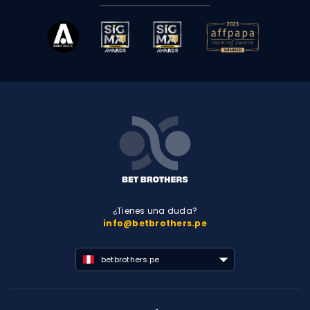
¿Tienes una duda?
info@betbrothers.pe
betbrothers.pe