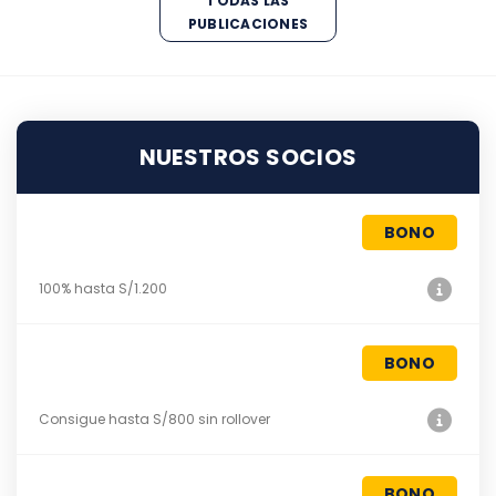
TODAS LAS
PUBLICACIONES
NUESTROS SOCIOS
BONO
100% hasta S/1.200
BONO
Consigue hasta S/800 sin rollover
BONO