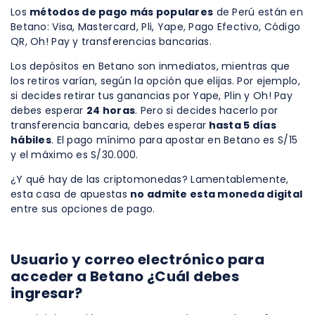
Los
métodos de pago más populares
de Perú están en
Betano: Visa, Mastercard, Pli, Yape, Pago Efectivo, Código
QR, Oh! Pay y transferencias bancarias.
Los depósitos en Betano son inmediatos, mientras que
los retiros varían, según la opción que elijas. Por ejemplo,
si decides retirar tus ganancias por Yape, Plin y Oh! Pay
debes esperar
24 horas
. Pero si decides hacerlo por
transferencia bancaria, debes esperar
hasta 5 días
hábiles
. El pago mínimo para apostar en Betano es S/15
y el máximo es S/30.000.
¿Y qué hay de las criptomonedas? Lamentablemente,
esta casa de apuestas
no admite esta moneda digital
entre sus opciones de pago.
Usuario y correo electrónico para
acceder a Betano ¿Cuál debes
ingresar?