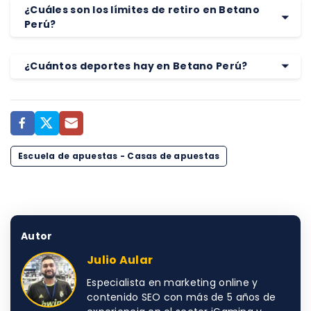
¿Cuáles son los límites de retiro en Betano
Perú?
¿Cuántos deportes hay en Betano Perú?
Escuela de apuestas - Casas de apuestas
Autor
Julio Aular
Especialista en marketing online y
contenido SEO con más de 5 años de