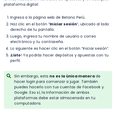
plataforma digital:
Ingresa a la página web de Betano Perú.
Haz clic en el botón “
Iniciar sesión
”, ubicado al lado
derecho de tu pantalla.
Luego, ingresa tu nombre de usuario o correo
electrónico y tu contraseña.
Lo siguiente es hacer clic en el botón “Iniciar sesión”.
¡
Listo
! Ya podrás hacer depósitos y apuestas con tu
perfil.
Sin embargo, esta
no es la única manera
de
hacer login para comenzar a jugar. También
puedes hacerlo con tus cuentas de Facebook y
Google. Eso sí, la información de ambas
plataformas debe estar almacenada en tu
computadora.