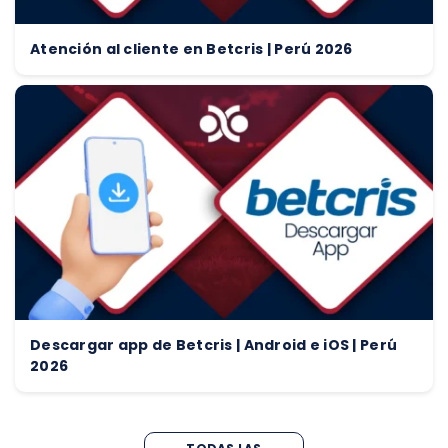
Atención al cliente en Betcris | Perú 2026
Descargar app de Betcris | Android e iOS | Perú
2026