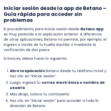
Iniciar sesión desde la app de Betano –
Guía rápida para acceder sin
problemas
El procedimiento para iniciar sesión desde
Betano app
es muy parecido a la explicación anterior. A diferencia
de otras aplicaciones, Betano no permite, por ejemplo, el
ingreso a través de tu huella dactilar o mediante la
verificación de dos pasos.
Entonces, debes hacer lo siguiente:
Abre la aplicación
Betano desde tu teléfono móvil y
haz clic en “Iniciar sesión”.
Luego, ingresa tu
correo electrónico o nombre de
usuario
.
Más abajo, coloca tu contraseña.
Haz clic en “Iniciar sesión” para acceder a toda la
diversión de Betano.