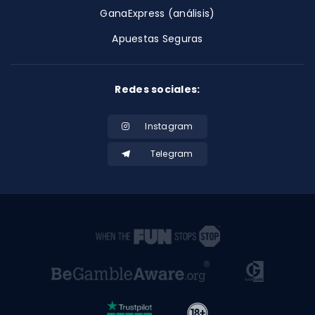
GanaExpress (análisis)
Apuestas Seguras
Redes sociales:
Instagram
Telegram