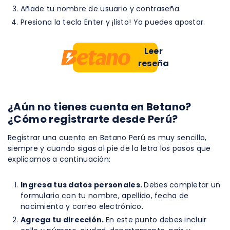
Añade tu nombre de usuario y contraseña.
Presiona la tecla Enter y ¡listo! Ya puedes apostar.
Leer
reseña
¿Aún no tienes cuenta en Betano?
¿Cómo registrarte desde Perú?
Registrar una cuenta en Betano Perú es muy sencillo,
siempre y cuando sigas al pie de la letra los pasos que
explicamos a continuación:
Ingresa tus datos personales.
Debes completar un
formulario con tu nombre, apellido, fecha de
nacimiento y correo electrónico.
Agrega tu dirección.
En este punto debes incluir