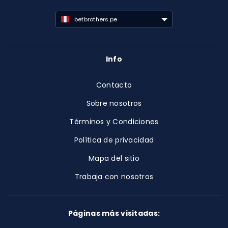
betbrothers.pe
Info
Contacto
Sobre nosotros
Términos y Condiciones
Política de privacidad
Mapa del sitio
Trabaja con nosotros
Páginas más visitadas: