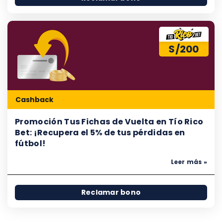
S/200
Cashback
Promoción Tus Fichas de Vuelta en Tío Rico
Bet: ¡Recupera el 5% de tus pérdidas en
fútbol!
Leer más »
Reclamar bono