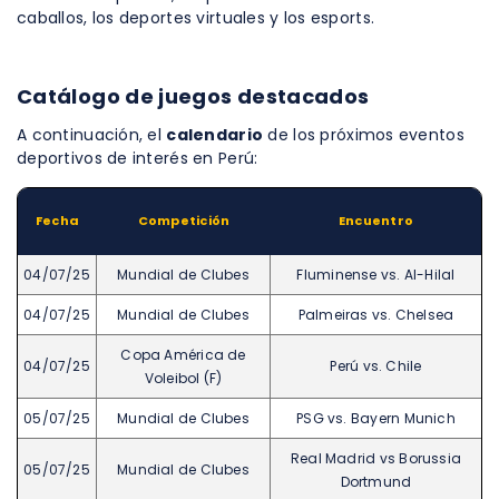
caballos, los deportes virtuales y los esports.
Catálogo de juegos destacados
A continuación, el
calendario
de los próximos eventos
deportivos de interés en Perú:
Fecha
Competición
Encuentro
04/07/25
Mundial de Clubes
Fluminense vs. Al-Hilal
04/07/25
Mundial de Clubes
Palmeiras vs. Chelsea
Copa América de
04/07/25
Perú vs. Chile
Voleibol (F)
05/07/25
Mundial de Clubes
PSG vs. Bayern Munich
Real Madrid vs Borussia
05/07/25
Mundial de Clubes
Dortmund