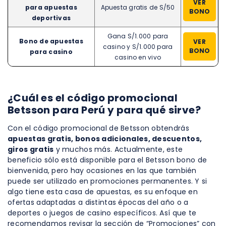
VER
para apuestas
Apuesta gratis de S/50
BONO
deportivas
Gana S/1.000 para
Bono de apuestas
VER
casino y S/1.000 para
BONO
para casino
casino en vivo
¿Cuál es el código promocional
Betsson para Perú y para qué sirve?
Con el código promocional de Betsson obtendrás
apuestas gratis, bonos adicionales, descuentos,
giros gratis
y muchos más. Actualmente, este
beneficio sólo está disponible para el Betsson bono de
bienvenida, pero hay ocasiones en las que también
puede ser utilizado en promociones permanentes. Y si
algo tiene esta casa de apuestas, es su enfoque en
ofertas adaptadas a distintas épocas del año o a
deportes o juegos de casino específicos. Así que te
recomendamos revisar la sección de “Promociones” con