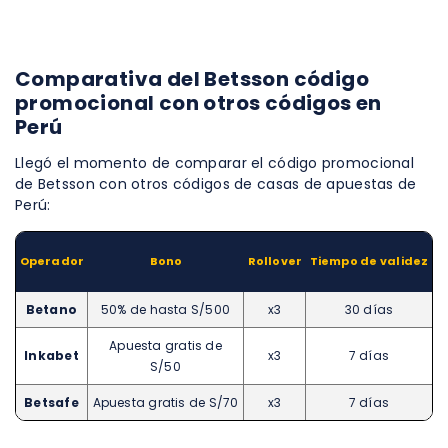
Comparativa del Betsson código
promocional con otros códigos en
Perú
Llegó el momento de comparar el código promocional
de Betsson con otros códigos de casas de apuestas de
Perú:
Operador
Bono
Rollover
Tiempo de validez
Betano
50% de hasta S/500
x3
30 días
Apuesta gratis de
Inkabet
x3
7 días
S/50
Betsafe
Apuesta gratis de S/70
x3
7 días