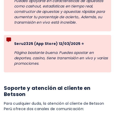
Puedes apoyarte en características de apuestas
como cashout, estadísticas en tiempo real,
constructor de apuestas y apuestas rápidas para
aumentar tu porcentaje de acierto,. Además, su
transmisión en vivo está increíble.
Seru2325 (App Store) 12/03/2025 ⭐
Página bastante buena. Puedes apostar en
deportes, casino, tiene transmisión en vivo y varias
promociones.
Soporte y atención al cliente en
Betsson
Para cualquier duda, la atención al cliente de Betsson
Perú ofrece dos canales de comunicación: