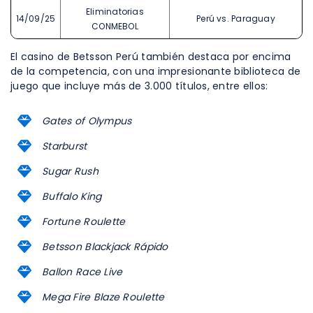
Eliminatorias
14/09/25
Perú vs. Paraguay
CONMEBOL
El casino de Betsson Perú también destaca por encima
de la competencia, con una impresionante biblioteca de
juego que incluye más de 3.000 títulos, entre ellos:
Gates of Olympus
Starburst
Sugar Rush
Buffalo King
Fortune Roulette
Betsson Blackjack Rápido
Ballon Race Live
Mega Fire Blaze Roulette