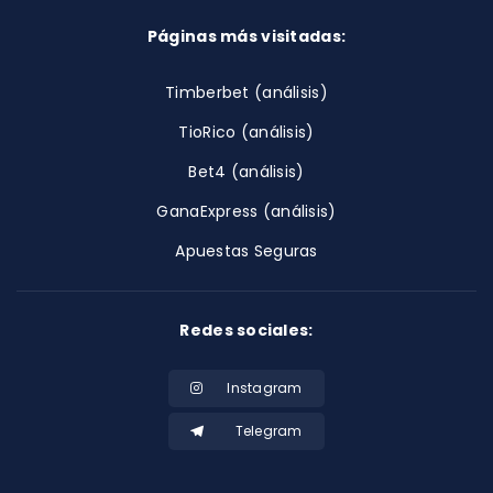
Páginas más visitadas:
Timberbet (análisis)
TioRico (análisis)
Bet4 (análisis)
GanaExpress (análisis)
Apuestas Seguras
Redes sociales:
Instagram
Telegram