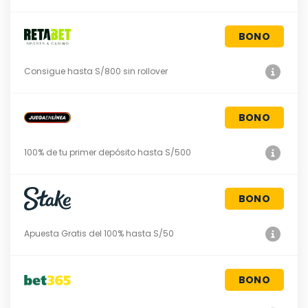
BONO
Consigue hasta S/800 sin rollover
BONO
100% de tu primer depósito hasta S/500
BONO
Apuesta Gratis del 100% hasta S/50
BONO