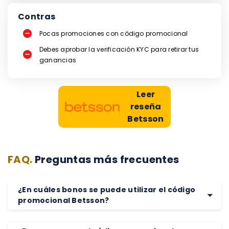
Contras
Pocas promociones con código promocional
Debes aprobar la verificación KYC para retirar tus
ganancias
Leer
reseña
Betsson
FAQ.
Preguntas más frecuentes
¿En cuáles bonos se puede utilizar el código
promocional Betsson?