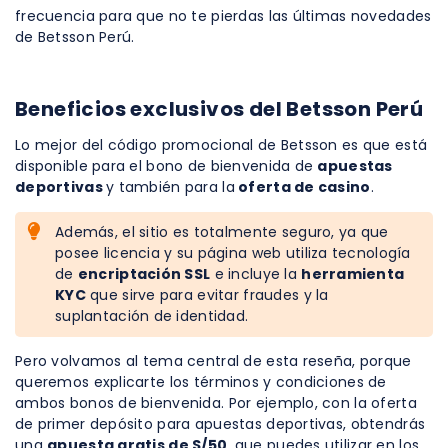
frecuencia para que no te pierdas las últimas novedades
de Betsson Perú.
Beneficios exclusivos del Betsson Perú
Lo mejor del código promocional de Betsson es que está
disponible para el bono de bienvenida de
apuestas
deportivas
y también para la
oferta de casino
.
Además, el sitio es totalmente seguro, ya que
posee licencia y su página web utiliza tecnología
de
encriptación SSL
e incluye la
herramienta
KYC
que sirve para evitar fraudes y la
suplantación de identidad.
Pero volvamos al tema central de esta reseña, porque
queremos explicarte los términos y condiciones de
ambos bonos de bienvenida. Por ejemplo, con la oferta
de primer depósito para apuestas deportivas, obtendrás
una
apuesta gratis de S/50
, que puedes utilizar en los