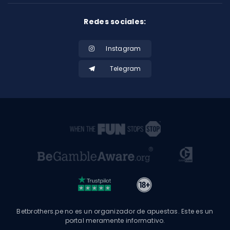
Redes sociales:
Instagram
Telegram
Betbrothers.pe no es un organizador de apuestas. Este es un
portal meramente informativo.