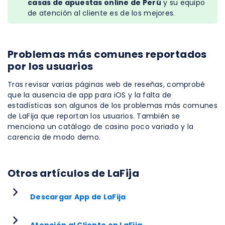
casas de apuestas online de Perú
y su equipo
de atención al cliente es de los mejores.
Problemas más comunes reportados
por los usuarios
Tras revisar varias páginas web de reseñas, comprobé
que la ausencia de app para iOS y la falta de
estadísticas son algunos de los problemas más comunes
de LaFija que reportan los usuarios. También se
menciona un catálogo de casino poco variado y la
carencia de modo demo.
Otros artículos de LaFija
Descargar App de LaFija
Atención al Cliente en LaFija