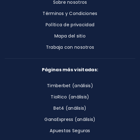
Sobre nosotros
Términos y Condiciones
Política de privacidad
Mapa del sitio
Trabaja con nosotros
Páginas más visitadas:
Timberbet (análisis)
TioRico (análisis)
Bet4 (análisis)
GanaExpress (análisis)
Apuestas Seguras