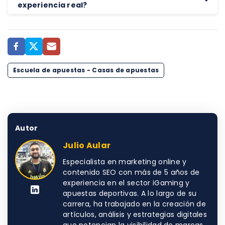
experiencia real?
Escuela de apuestas - Casas de apuestas
Autor
Julio Aular
Especialista en marketing online y
contenido SEO con más de 5 años de
experiencia en el sector iGaming y
apuestas deportivas. A lo largo de su
carrera, ha trabajado en la creación de
artículos, análisis y estrategias digitales
que potencian la visibilidad de marcas