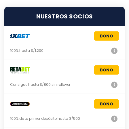
NUESTROS SOCIOS
BONO
100% hasta S/1.200
BONO
Consigue hasta S/800 sin rollover
BONO
100% de tu primer depósito hasta S/500