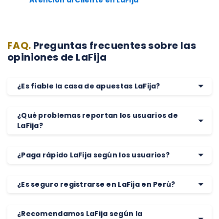
FAQ.
Preguntas frecuentes sobre las
opiniones de LaFija
¿Es fiable la casa de apuestas LaFija?
¿Qué problemas reportan los usuarios de
LaFija?
¿Paga rápido LaFija según los usuarios?
¿Es seguro registrarse en LaFija en Perú?
¿Recomendamos LaFija según la