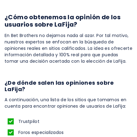
¿Cómo obtenemos la opinión de los
usuarios sobre LaFija?
En Bet Brothers no dejamos nada al azar. Por tal motivo,
nuestros expertos se enfocan en la búsqueda de
opiniones reales en sitios calificados. La idea es ofrecerte
información detallada y 100% real para que puedas
tomar una decisión acertada con la elección de LaFija.
¿De dónde salen las opiniones sobre
LaFija?
A continuación, una lista de los sitios que tomamos en
cuenta para encontrar opiniones de usuarios de LaFija:
Trustpilot
Foros especializados