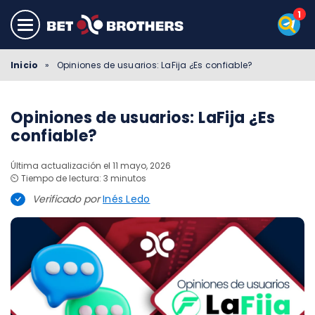
Inicio
»
Opiniones de usuarios: LaFija ¿Es confiable?
Opiniones de usuarios: LaFija ¿Es
confiable?
Última actualización el 11 mayo, 2026
⏲️ Tiempo de lectura: 3 minutos
Verificado por
Inés Ledo