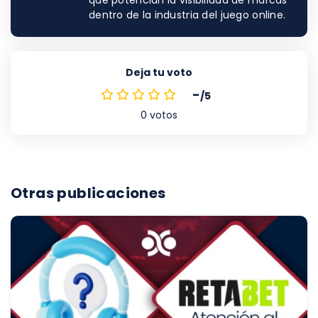
dentro de la industria del juego online.
Deja tu voto
-
/5
0
votos
Otras publicaciones