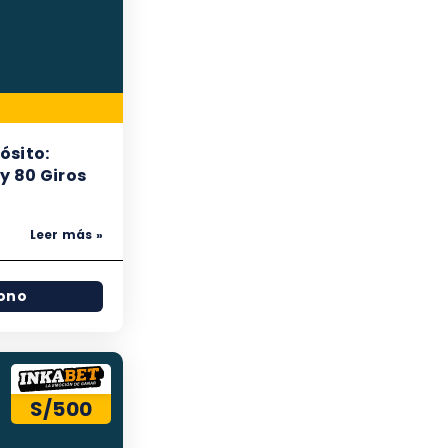
ósito:
y 80 Giros
Leer más »
ono
S/500