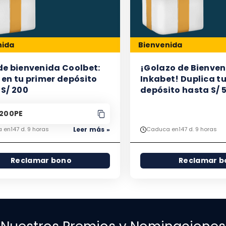
nida
Bienvenida
de bienvenida Coolbet:
¡Golazo de Bienven
 en tu primer depósito
Inkabet! Duplica t
 S/ 200
depósito hasta S/ 
200PE
 en
147 d. 9 horas
Leer más »
Caduca en
147 d. 9 horas
Reclamar bono
Reclamar b