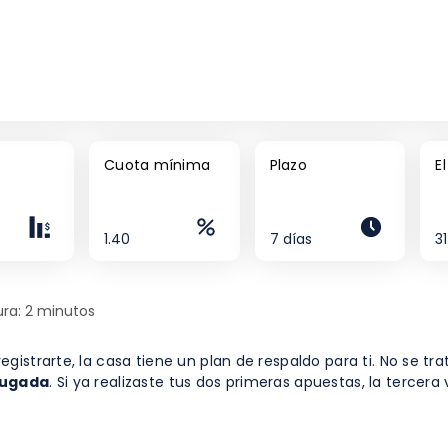
Cuota mínima
Plazo
E
1.40
7 días
3
ura: 2 minutos
registrarte, la casa tiene un plan de respaldo para ti. No se tr
jugada
. Si ya realizaste tus dos primeras apuestas, la tercer