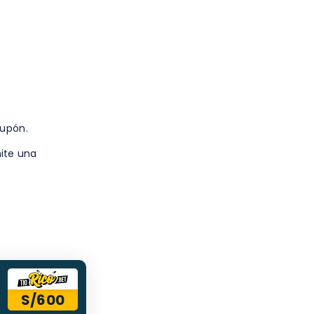
cupón.
mite una
S/600