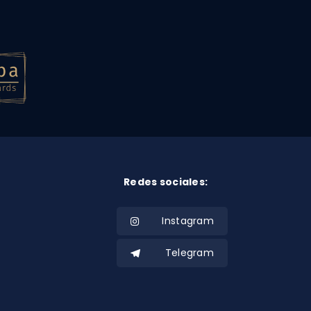
Redes sociales:
Instagram
Telegram