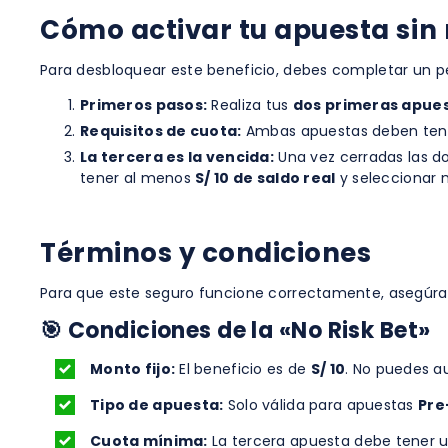
Cómo activar tu apuesta sin 
Para desbloquear este beneficio, debes completar un 
Primeros pasos:
Realiza tus
dos primeras apue
Requisitos de cuota:
Ambas apuestas deben ten
La tercera es la vencida:
Una vez cerradas las dos
tener al menos
S/ 10 de saldo real
y seleccionar 
Términos y condiciones
Para que este seguro funcione correctamente, asegúrat
🎯 Condiciones de la «No Risk Bet»
Monto fijo:
El beneficio es de
S/ 10
. No puedes a
Tipo de apuesta:
Solo válida para apuestas
Pre
Cuota mínima:
La tercera apuesta debe tener 