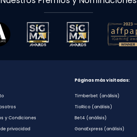
Nuestros Premios y Nominaciones
Páginas más visitadas:
to
Timberbet (análisis)
osotros
TioRico (análisis)
s y Condiciones
Bet4 (análisis)
 de privacidad
GanaExpress (análisis)