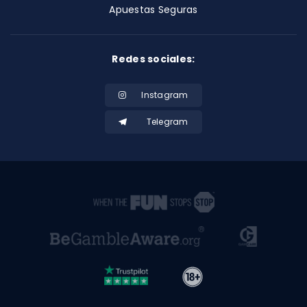
Apuestas Seguras
Redes sociales:
Instagram
Telegram