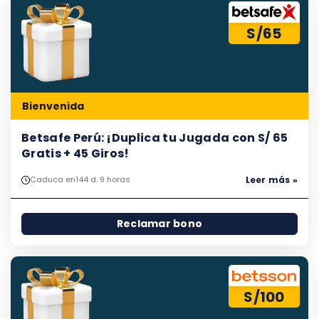
S/65
Bienvenida
Betsafe Perú: ¡Duplica tu Jugada con S/ 65
Gratis + 45 Giros!
Caduca en
144 d. 9 horas
Leer más »
Reclamar bono
S/100