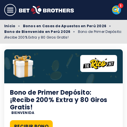
Inicio
»
Bonos en Casas de Apuestas en Perú 2026
»
Bono de Bienvenida en Perú 2026
»
Bono de Primer Depósito:
¡Recibe 200% Extra y 80 Giros Gratis!
Bono de Primer Depósito:
¡Recibe 200% Extra y 80 Giros
Gratis!
BIENVENIDA
RECIBIR BONO