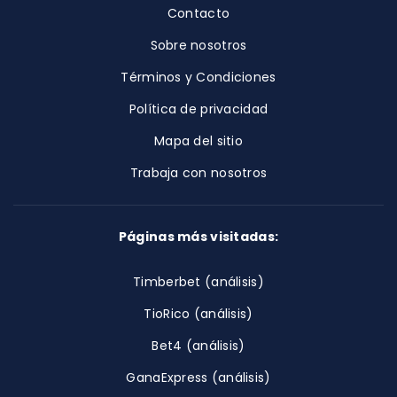
Contacto
Sobre nosotros
Términos y Condiciones
Política de privacidad
Mapa del sitio
Trabaja con nosotros
Páginas más visitadas:
Timberbet (análisis)
TioRico (análisis)
Bet4 (análisis)
GanaExpress (análisis)