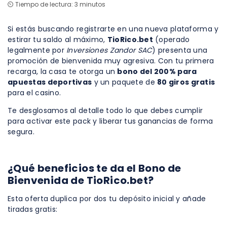
⏲️ Tiempo de lectura: 3 minutos
Si estás buscando registrarte en una nueva plataforma y
estirar tu saldo al máximo,
TioRico.bet
(operado
legalmente por
Inversiones Zandor SAC
) presenta una
promoción de bienvenida muy agresiva. Con tu primera
recarga, la casa te otorga un
bono del 200% para
apuestas deportivas
y un paquete de
80 giros gratis
para el casino.
Te desglosamos al detalle todo lo que debes cumplir
para activar este pack y liberar tus ganancias de forma
segura.
¿Qué beneficios te da el Bono de
Bienvenida de TioRico.bet?
Esta oferta duplica por dos tu depósito inicial y añade
tiradas gratis: