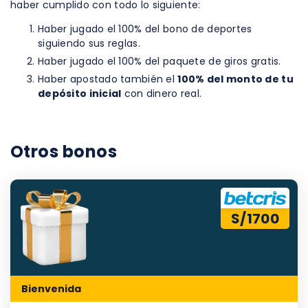
haber cumplido con todo lo siguiente:
Haber jugado el 100% del bono de deportes
siguiendo sus reglas.
Haber jugado el 100% del paquete de giros gratis.
Haber apostado también el
100% del monto de tu
depósito inicial
con dinero real.
Otros bonos
S/1700
Bienvenida