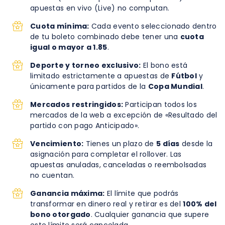
apuestas en vivo (Live) no computan.
Cuota mínima:
Cada evento seleccionado dentro
de tu boleto combinado debe tener una
cuota
igual o mayor a 1.85
.
Deporte y torneo exclusivo:
El bono está
limitado estrictamente a apuestas de
Fútbol
y
únicamente para partidos de la
Copa Mundial
.
Mercados restringidos:
Participan todos los
mercados de la web a excepción de «Resultado del
partido con pago Anticipado».
Vencimiento:
Tienes un plazo de
5 días
desde la
asignación para completar el rollover. Las
apuestas anuladas, canceladas o reembolsadas
no cuentan.
Ganancia máxima:
El límite que podrás
transformar en dinero real y retirar es del
100% del
bono otorgado
. Cualquier ganancia que supere