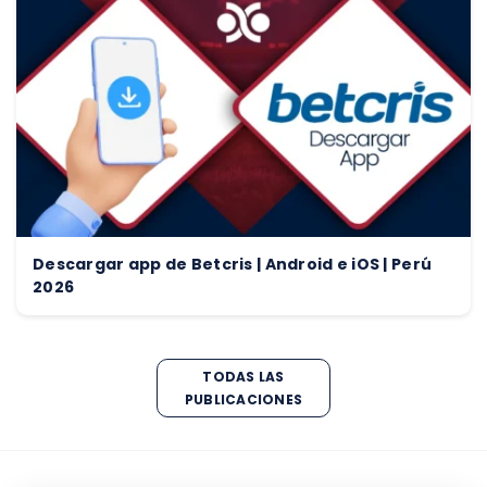
Descargar app de Betcris | Android e iOS | Perú
2026
TODAS LAS
PUBLICACIONES