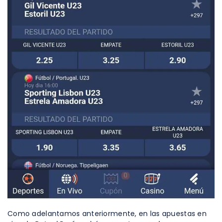
Como adelantamos anteriormente, en las apuestas en