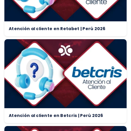
Atención al cliente en Retabet | Perú 2026
Atención al cliente en Betcris | Perú 2026