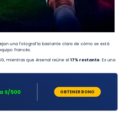
ejan una fotografía bastante clara de cómo se está
equipo francés.
SG, mientras que Arsenal reúne el
17% restante
. Es una
a S/500
OBTENER BONO