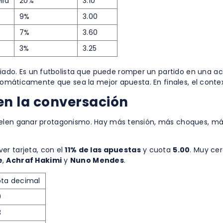
lia
20%
3.10
9%
3.00
7%
3.60
3%
3.25
o. Es un futbolista que puede romper un partido en una acc
automáticamente que sea la mejor apuesta. En finales, el con
en la conversación
uelen ganar protagonismo. Hay más tensión, más choques, más
er tarjeta, con el
11% de las apuestas
y cuota
5.00
. Muy ce
e
,
Achraf Hakimi
y
Nuno Mendes
.
ta decimal
0
3