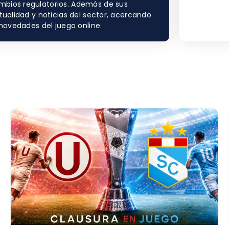
mbios regulatorios. Además de sus
tualidad y noticias del sector, acercando
 novedades del juego online.