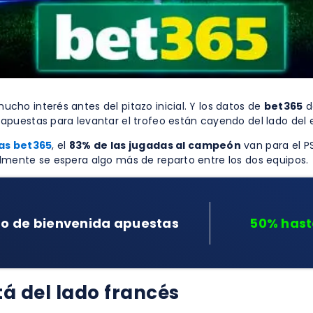
ho interés antes del pitazo inicial. Y los datos de
bet365
d
puestas para levantar el trofeo están cayendo del lado del 
as bet365
, el
83% de las jugadas al campeón
van para el P
lmente se espera algo más de reparto entre los dos equipos.
o de bienvenida apuestas
50% hast
á del lado francés