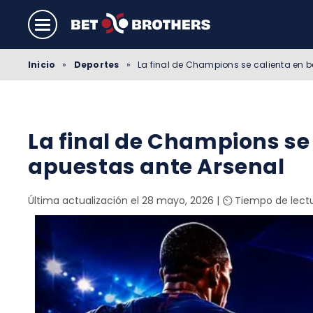
Inicio
»
Deportes
»
La final de Champions se calienta en b
La final de Champions se 
apuestas ante Arsenal
Última actualización el 28 mayo, 2026
|
⏲️ Tiempo de lect