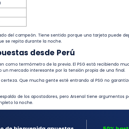
0
5
0
 del campeón. Tiene sentido porque una tarjeta puede depend
e se repita durante la noche.
apuestas desde Perú
sirven como termómetro de la previa. El PSG está recibiendo
 un mercado interesante por la tensión propia de una final.
 certeza. Que mucha gente esté entrando al PSG no garantiz
 respaldo de los apostadores, pero Arsenal tiene argumentos 
pleto la noche.
o de bienvenida apuestas
50% hast