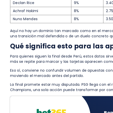
Declan Rice
9%
3.4
Achraf Hakimi
8%
2.7
Nuno Mendes
8%
3.5
Aquí no hay un dominio tan marcado como en el mercado
una transición mal defendida o de un duelo concreto qu
Qué significa esto para las 
Para quienes siguen la final desde Perú, estos datos 
más se repite para marcar y las tarjetas aparecen como
Eso sí, conviene no confundir volumen de apuestas con
moviendo el mercado antes del partido.
La final promete estar muy disputada. PSG llega con el
Champions, una sola acción puede transformar por com
Bon