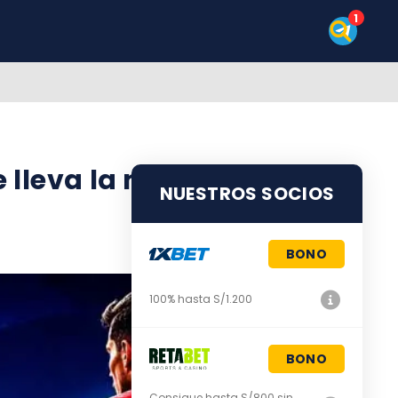
e lleva la mayoría de
NUESTROS SOCIOS
BONO
100% hasta S/1.200
BONO
Consigue hasta S/800 sin