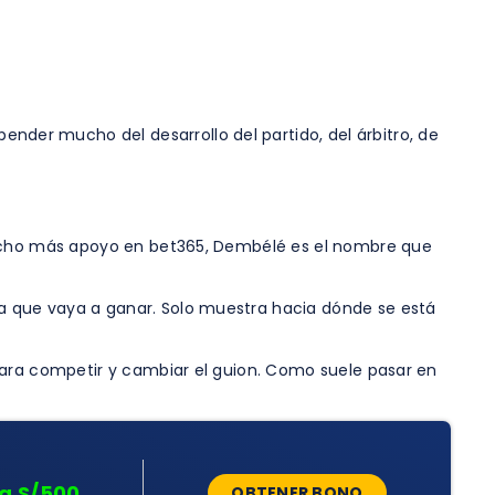
er mucho del desarrollo del partido, del árbitro, de
 mucho más apoyo en bet365, Dembélé es el nombre que
a que vaya a ganar. Solo muestra hacia dónde se está
para competir y cambiar el guion. Como suele pasar en
a S/500
OBTENER BONO