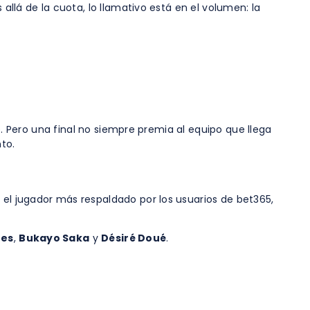
s allá de la cuota, lo llamativo está en el volumen: la
 Pero una final no siempre premia al equipo que llega
to.
 el jugador más respaldado por los usuarios de bet365,
res
,
Bukayo Saka
y
Désiré Doué
.