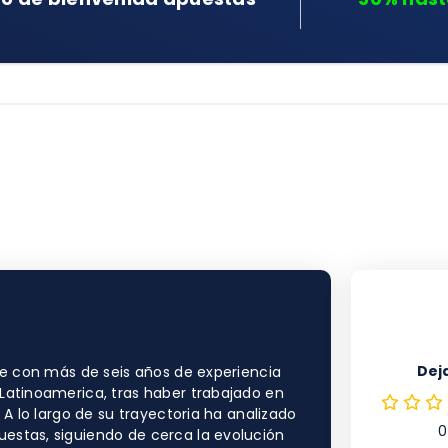
Deja
ine con más de seis años de experiencia
Latinoamerica, tras haber trabajado en
 A lo largo de su trayectoria ha analizado
0
estas, siguiendo de cerca la evolución