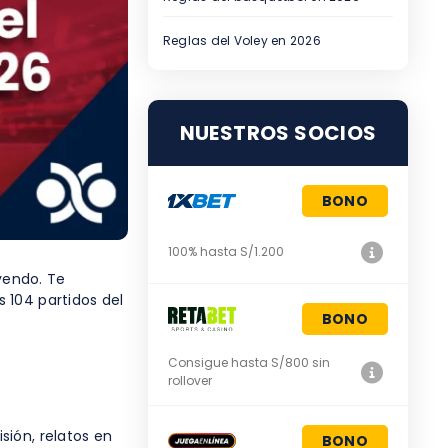
Reglas del Voley en 2026
NUESTROS SOCIOS
BONO
100% hasta S/1.200
eyendo. Te
 104 partidos del
BONO
Consigue hasta S/800 sin
rollover
sión, relatos en
BONO