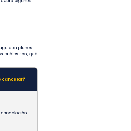
; cubre algunos
pago con planes
s cuáles son, qué
 cancelar?
e cancelación