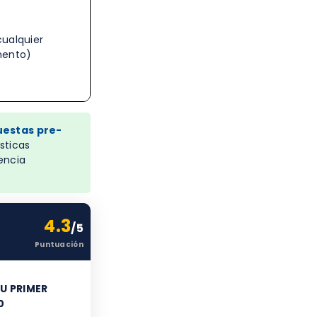
cualquier
ento)
uestas pre-
sticas
encia
4.3
/5
Puntuación
TU PRIMER
0