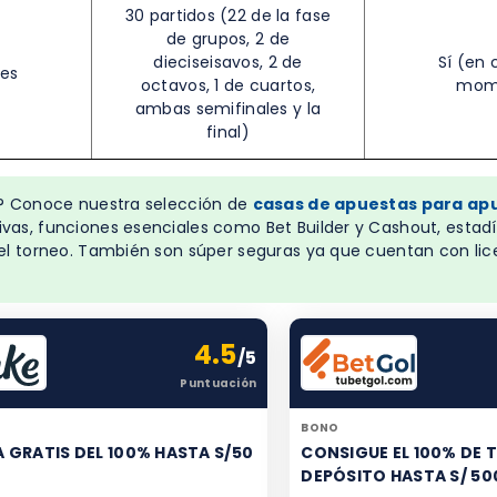
30 partidos (22 de la fase
de grupos, 2 de
dieciseisavos, 2 de
Sí (en 
mes
octavos, 1 de cuartos,
mom
ambas semifinales y la
final)
o? Conoce nuestra selección de
casas de apuestas para ap
as, funciones esenciales como Bet Builder y Cashout, estadí
el torneo. También son súper seguras ya que cuentan con lic
4.5
/5
Puntuación
BONO
 GRATIS DEL 100% HASTA S/50
CONSIGUE EL 100% DE 
DEPÓSITO HASTA S/ 50