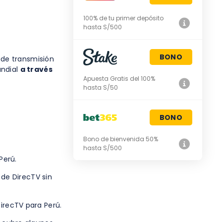
100% de tu primer depósito
hasta S/500
BONO
 de transmisión
undial
a través
Apuesta Gratis del 100%
hasta S/50
BONO
Bono de bienvenida 50%
hasta S/500
Perú.
 de DirecTV sin
DirecTV para Perú.