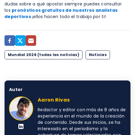
dudas sobre a qué apostar siempre puedes consultar
los
pronósticos gratuitos de nuestros analistas
deportivos
¡ellos hacen todo el trabajo por ti!
Mundial 2026 (todas las noticias)
Noticias
Autor
Aaron Rivas
Redactor y editor con más de 8 años de
experiencia en el mundo de la creación
de contenido. Desde sus inicios, se ha
interesado en el periodismo y la