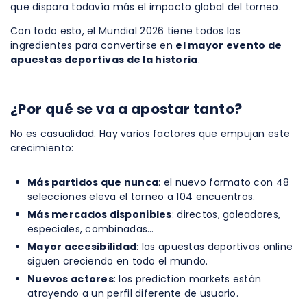
que dispara todavía más el impacto global del torneo.
Con todo esto, el Mundial 2026 tiene todos los
ingredientes para convertirse en
el mayor evento de
apuestas deportivas de la historia
.
¿Por qué se va a apostar tanto?
No es casualidad. Hay varios factores que empujan este
crecimiento:
Más partidos que nunca
: el nuevo formato con 48
selecciones eleva el torneo a 104 encuentros.
Más mercados disponibles
: directos, goleadores,
especiales, combinadas…
Mayor accesibilidad
: las apuestas deportivas online
siguen creciendo en todo el mundo.
Nuevos actores
: los prediction markets están
atrayendo a un perfil diferente de usuario.