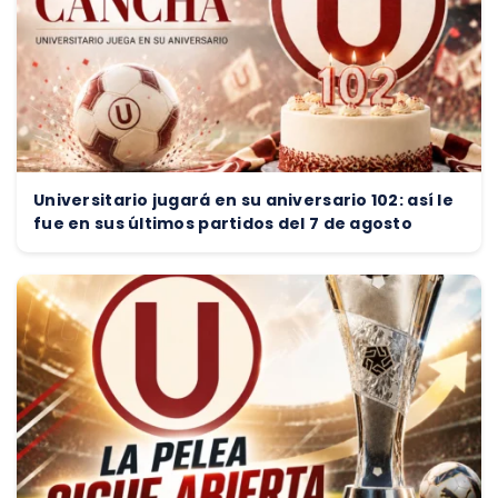
Universitario jugará en su aniversario 102: así le
fue en sus últimos partidos del 7 de agosto