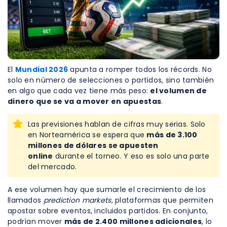
El
Mundial 2026
apunta a romper todos los récords. No
solo en número de selecciones o partidos, sino también
en algo que cada vez tiene más peso:
el volumen de
dinero que se va a mover en apuestas
.
Las previsiones hablan de cifras muy serias. Solo
en Norteamérica se espera que
más de 3.100
millones de dólares se apuesten
online
durante el torneo. Y eso es solo una parte
del mercado.
A ese volumen hay que sumarle el crecimiento de los
llamados
prediction markets
, plataformas que permiten
apostar sobre eventos, incluidos partidos. En conjunto,
podrían mover
más de 2.400 millones adicionales
, lo