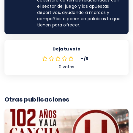
cobertura de temas relacionados con
el sector del juego y las apuestas
deportivas, ayudando a marcas y
compañías a poner en palabras lo que
tienen para ofrecer.
Deja tu voto
-
/5
0
votos
Otras publicaciones