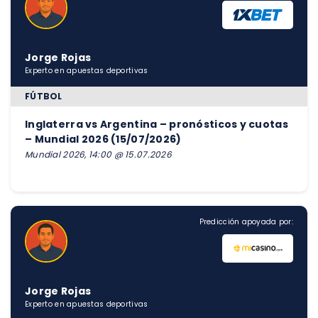
Jorge Rojas
Experto en apuestas deportivas
FÚTBOL
Inglaterra vs Argentina – pronósticos y cuotas
– Mundial 2026 (15/07/2026)
Mundial 2026, 14:00 @ 15.07.2026
Predicción apoyada por:
Jorge Rojas
Experto en apuestas deportivas