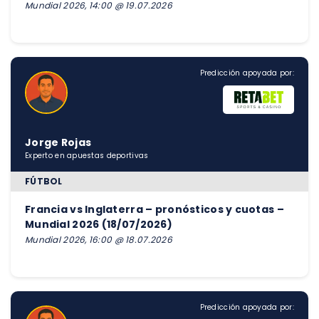
Mundial 2026, 14:00 @ 19.07.2026
Predicción apoyada por:
Jorge Rojas
Experto en apuestas deportivas
FÚTBOL
Francia vs Inglaterra – pronósticos y cuotas –
Mundial 2026 (18/07/2026)
Mundial 2026, 16:00 @ 18.07.2026
Predicción apoyada por: