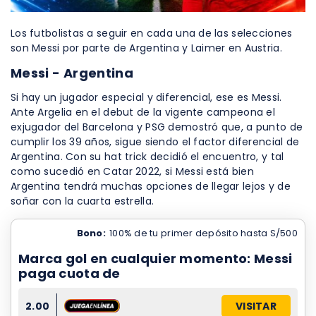
Los futbolistas a seguir en cada una de las selecciones
son Messi por parte de Argentina y Laimer en Austria.
Messi - Argentina
Si hay un jugador especial y diferencial, ese es Messi.
Ante Argelia en el debut de la vigente campeona el
exjugador del Barcelona y PSG demostró que, a punto de
cumplir los 39 años, sigue siendo el factor diferencial de
Argentina. Con su hat trick decidió el encuentro, y tal
como sucedió en Catar 2022, si Messi está bien
Argentina tendrá muchas opciones de llegar lejos y de
soñar con la cuarta estrella.
Bono:
100% de tu primer depósito hasta S/500
Marca gol en cualquier momento: Messi
paga cuota de
2.00
VISITAR