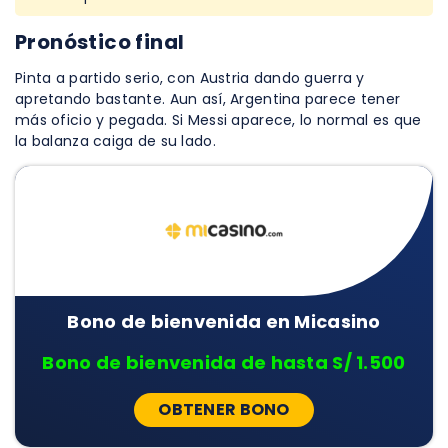
Pronóstico final
Pinta a partido serio, con Austria dando guerra y
apretando bastante. Aun así, Argentina parece tener
más oficio y pegada. Si Messi aparece, lo normal es que
la balanza caiga de su lado.
Bono de bienvenida en Micasino
Bono de bienvenida de hasta S/ 1.500
OBTENER BONO