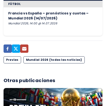
FÚTBOL
Francia vs España – pronósticos y cuotas –
Mundial 2026 (14/07/2026)
Mundial 2026, 14:00 @ 14.07.2026
Previas
Mundial 2026 (todas las noticias)
Otras publicaciones