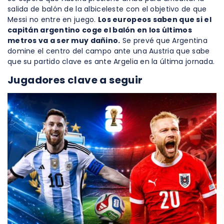
salida de balón de la albiceleste con el objetivo de que
Messi no entre en juego.
Los europeos saben que si el
capitán argentino coge el balón en los últimos
metros va a ser muy dañino.
Se prevé que Argentina
domine el centro del campo ante una Austria que sabe
que su partido clave es ante Argelia en la última jornada.
Jugadores clave a seguir