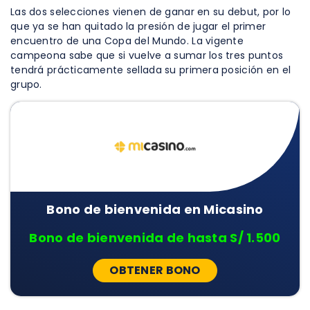
Las dos selecciones vienen de ganar en su debut, por lo
que ya se han quitado la presión de jugar el primer
encuentro de una Copa del Mundo. La vigente
campeona sabe que si vuelve a sumar los tres puntos
tendrá prácticamente sellada su primera posición en el
grupo.
Bono de bienvenida en Micasino
Bono de bienvenida de hasta S/ 1.500
OBTENER BONO