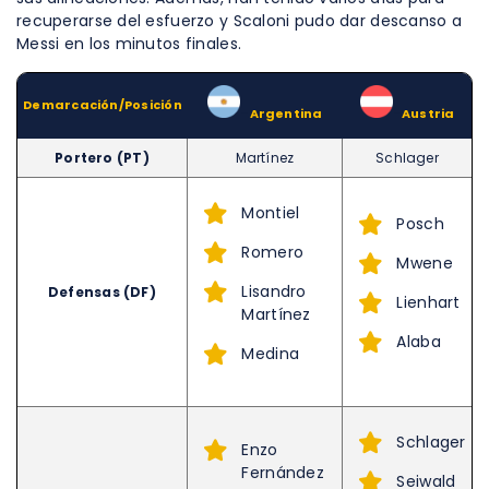
recuperarse del esfuerzo y Scaloni pudo dar descanso a
Messi en los minutos finales.
Demarcación/Posición
–
Argentina
–
Austria
Portero (PT)
Martínez
Schlager
Montiel
Posch
Romero
Mwene
Lisandro
Defensas (DF)
Lienhart
Martínez
Alaba
Medina
Schlager
Enzo
Fernández
Seiwald