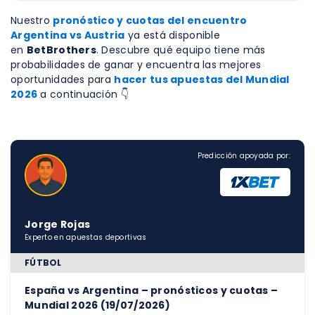
Nuestro
pronóstico y cuotas del encuentro
Argentina vs Austria
ya está disponible
en
BetBrothers
. Descubre qué equipo tiene más
probabilidades de ganar y encuentra las mejores
oportunidades para
hacer tus apuestas del Mundial
2026
a continuación 👇
Predicción apoyada por:
Jorge Rojas
Experto en apuestas deportivas
FÚTBOL
España vs Argentina – pronósticos y cuotas –
Mundial 2026 (19/07/2026)