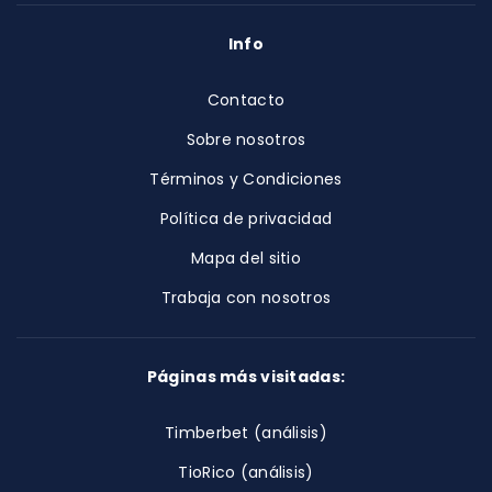
Info
Contacto
Sobre nosotros
Términos y Condiciones
Política de privacidad
Mapa del sitio
Trabaja con nosotros
Páginas más visitadas:
Timberbet (análisis)
TioRico (análisis)