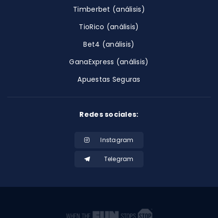
Timberbet (análisis)
TioRico (análisis)
Bet4 (análisis)
GanaExpress (análisis)
Apuestas Seguras
Redes sociales:
Instagram
Telegram