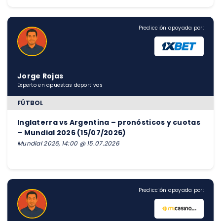
Predicción apoyada por:
Jorge Rojas
Experto en apuestas deportivas
FÚTBOL
Inglaterra vs Argentina – pronósticos y cuotas
– Mundial 2026 (15/07/2026)
Mundial 2026, 14:00 @ 15.07.2026
Predicción apoyada por: