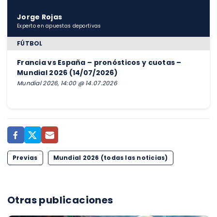
Jorge Rojas
Experto en apuestas deportivas
FÚTBOL
Francia vs España – pronósticos y cuotas –
Mundial 2026 (14/07/2026)
Mundial 2026, 14:00 @ 14.07.2026
Previas
Mundial 2026 (todas las noticias)
Otras publicaciones