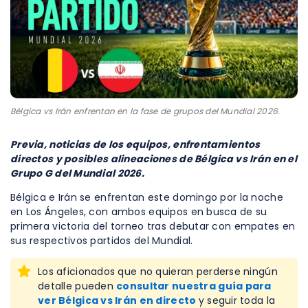
Bélgica vs Irán enfrentan en la fase de grupos del Mundial 2026.
Previa, noticias de los equipos, enfrentamientos
directos y posibles alineaciones de Bélgica vs Irán en el
Grupo G del Mundial 2026.
Bélgica e Irán se enfrentan este domingo por la noche
en Los Ángeles, con ambos equipos en busca de su
primera victoria del torneo tras debutar con empates en
sus respectivos partidos del Mundial.
Los aficionados que no quieran perderse ningún
detalle pueden
consultar nuestra guía para
ver Bélgica vs Irán en directo
y seguir toda la