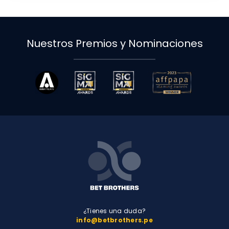
Nuestros Premios y Nominaciones
¿Tienes una duda?
info@betbrothers.pe