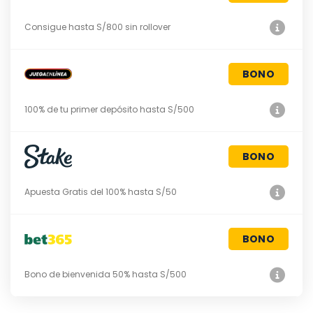
Consigue hasta S/800 sin rollover
BONO
100% de tu primer depósito hasta S/500
BONO
Apuesta Gratis del 100% hasta S/50
BONO
Bono de bienvenida 50% hasta S/500