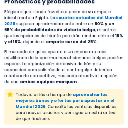
Pronósticos y probabilidades
Bélgica sigue siendo favorita a pesar de su empate
inicial frente a Egipto.
Las cuotas actuales del Mundial
2026
sugieren aproximadamente entre un
60% y un
65% de probabilidades de victoria belga
, mientras
que las opciones de triunfo para Irán rondan entre el
15%
y el 18%
, dejando el
empate cerca del
25%
.
El mercado de goles apunta a un encuentro más
equilibrado de lo que muchos aficionados belgas podrían
esperar. La organización defensiva de Irán y su
capacidad para salir rápido al contragolpe deberían
mantenerlo competitivo, haciendo atractiva la opción
de que
ambos equipos marquen
.
Todavía estás a tiempo de
aprovechar los
mejores bonos y ofertas para apostar en el
Mundial 2026
. Consulta las ventajas disponibles
para nuevos usuarios y consigue un extra antes
de que finalicen.