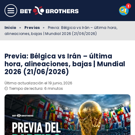
Inicio
»
Previas
»
Previa: Bélgica vs Irán – última hora,
alineaciones, bajas | Mundial 2026 (21/06/2026)
Previa: Bélgica vs Irán – última
hora, alineaciones, bajas | Mundial
2026 (21/06/2026)
Última actualización el 19 junio, 2026
⏲️ Tiempo de lectura: 6 minutos