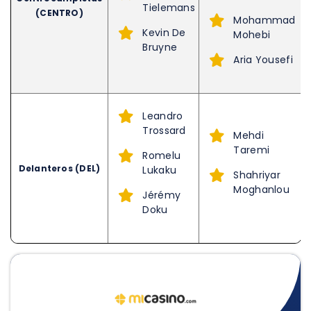
Tielemans
(CENTRO)
Mohammad
Kevin De
Mohebi
Bruyne
Aria Yousefi
Leandro
Trossard
Mehdi
Taremi
Romelu
Delanteros (DEL)
Lukaku
Shahriyar
Moghanlou
Jérémy
Doku