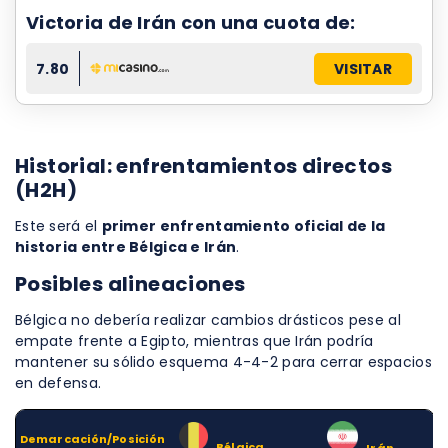
Victoria de Irán con una cuota de:
7.80
VISITAR
Historial: enfrentamientos directos
(H2H)
Este será el
primer enfrentamiento oficial de la
historia entre Bélgica e Irán
.
Posibles alineaciones
Bélgica no debería realizar cambios drásticos pese al
empate frente a Egipto, mientras que Irán podría
mantener su sólido esquema 4-4-2 para cerrar espacios
en defensa.
Demarcación/Posición
–
Bélgica