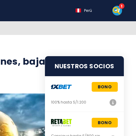
Perú
ones, bajas | Mundial 2026
NUESTROS SOCIOS
BONO
100% hasta S/1.200
BONO
Consigue hasta S/800 sin