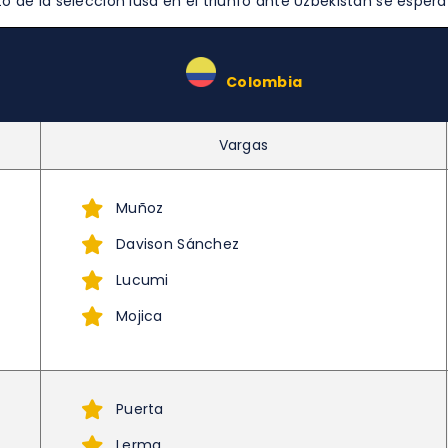
 de la selección lusa en el triunfo ante Uzbekistán se espera
–
Colombia
Vargas
Muñoz
Davison Sánchez
Lucumi
Mojica
Puerta
Lerma