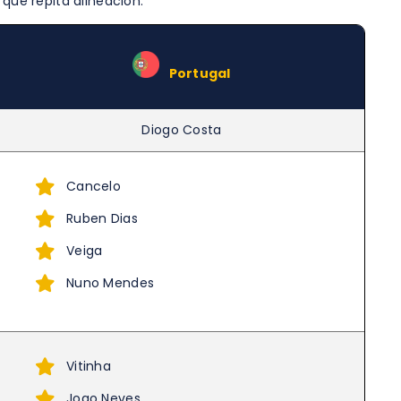
 que repita alineación.
–
Portugal
Diogo Costa
Cancelo
Ruben Dias
Veiga
Nuno Mendes
Vitinha
Joao Neves