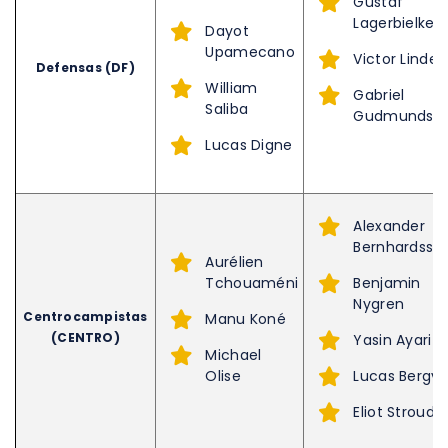
Gustaf
Lagerbielke
Dayot
Upamecano
Victor Lindel
Defensas (DF)
William
Gabriel
Saliba
Gudmundss
Lucas Digne
Alexander
Bernhardsso
Aurélien
Tchouaméni
Benjamin
Nygren
Centrocampistas
Manu Koné
(CENTRO)
Yasin Ayari
Michael
Olise
Lucas Bergva
Eliot Stroud