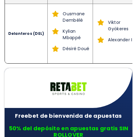
Ousmane
Dembélé
Viktor
Gyökeres
Kylian
Delanteros (DEL)
Mbappé
Alexander Is
Désiré Doué
Freebet de bienvenida de apuestas
50% del depósito en apuestas gratis SIN
ROLLOVER