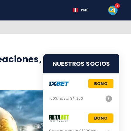
Perú
eaciones, bajas | Mundial
NUESTROS SOCIOS
BONO
100% hasta S/1.200
BONO
Consigue hasta S/800 sin