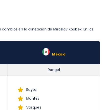
 cambios en la alineación de Miroslav Koubek. En los
–
México
Rangel
Reyes
Montes
Vasquez