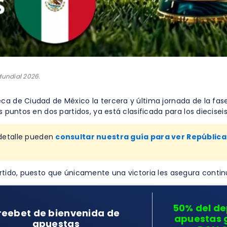
Mundial 2026.
eca de Ciudad de México la tercera y última jornada de la fa
s puntos en dos partidos, ya está clasificada para los dieciseis
 detalle pueden
consultar nuestra guía para ver República
artido, puesto que únicamente una victoria les asegura conti
50% del de
reebet de bienvenida de
apuestas g
apuestas