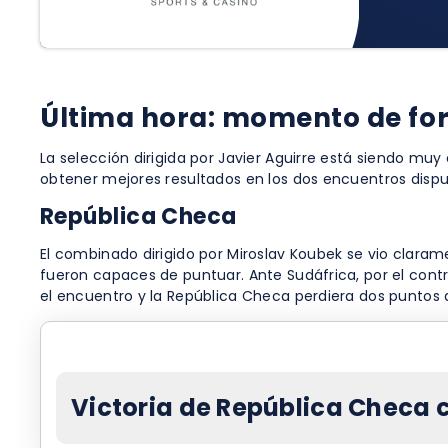
Última hora: momento de for
La selección dirigida por Javier Aguirre está siendo mu
obtener mejores resultados en los dos encuentros disp
República Checa
El combinado dirigido por Miroslav Koubek se vio clara
fueron capaces de puntuar. Ante Sudáfrica, por el contra
el encuentro y la República Checa perdiera dos puntos qu
Victoria de República Checa 