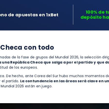
100% de t
ono de apuestas en 1xBet
depósito ha
a Checa con todo
adas de la fase de grupos del Mundial 2026, la selección diri
a una República Checa que salga a por el partido y qu
titud de los europeos.
eca. De hecho, ante Corea del Sur hubo muchos momentos de 
 el partido.
La contundencia en las áreas será clave en 
el Mundial 2026 están en juego.