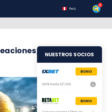
Perú
eaciones, bajas |
NUESTROS SOCIOS
BONO
100% hasta S/1.200
BONO
Consigue hasta S/800 sin